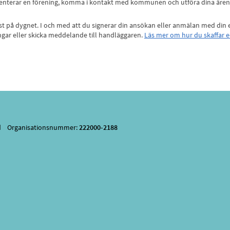
esenterar en förening, komma i kontakt med kommunen och utföra dina ärende
elst på dygnet. I och med att du signerar din ansökan eller anmälan med din e
ingar eller skicka meddelande till handläggaren.
Läs mer om hur du skaffar e
nd Organisationsnummer:
222000-2188