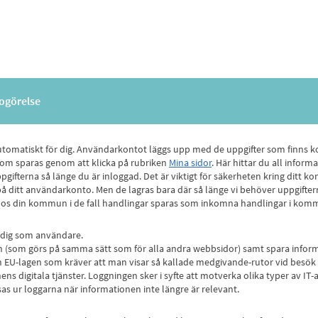
dogörelse
utomatiskt för dig. Användarkontot läggs upp med de uppgifter som finns ko
 som sparas genom att klicka på rubriken
Mina sidor
. Här hittar du all infor
terna så länge du är inloggad. Det är viktigt för säkerheten kring ditt ko
e på ditt användarkonto. Men de lagras bara där så länge vi behöver uppgifte
et hos din kommun i de fall handlingar sparas som inkomna handlingar i ko
 dig som användare.
en (som görs på samma sätt som för alla andra webbsidor) samt spara informa
rån EU-lagen som kräver att man visar så kallade medgivande-rutor vid besö
 digitala tjänster. Loggningen sker i syfte att motverka olika typer av IT
sas ur loggarna när informationen inte längre är relevant.