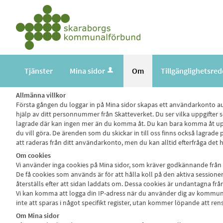
Tjänster
Mina sidor
Om
Tillgänglighetsre
Allmänna villkor
Första gången du loggar in på Mina sidor skapas ett användarkonto a
hjälp av ditt personnummer från Skatteverket. Du ser vilka uppgifter
lagrade där kan ingen mer än du komma åt. Du kan bara komma åt uppgif
du vill göra. De ärenden som du skickar in till oss finns också lagrad
att raderas från ditt användarkonto, men du kan alltid efterfråga d
Om cookies
Vi använder inga cookies på Mina sidor, som kräver godkännande från
De få cookies som används är för att hålla koll på den aktiva session
återställs efter att sidan laddats om. Dessa cookies är undantagna f
Vi kan komma att logga din IP-adress när du använder dig av kommunens
inte att sparas i något specifikt register, utan kommer löpande att ren
Om Mina sidor