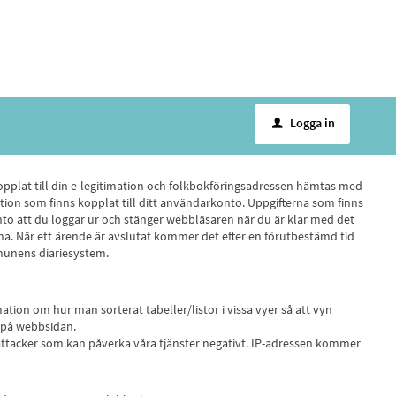
Logga in
u
pplat till din e-legitimation och folkbokföringsadressen hämtas med
mation som finns kopplat till ditt användarkonto. Uppgifterna som finns
nto att du loggar ur och stänger webbläsaren när du är klar med det
rna. När ett ärende är avslutat kommer det efter en förutbestämd tid
mmunens diariesystem.
tion om hur man sorterat tabeller/listor i vissa vyer så att vyn
k på webbsidan.
-attacker som kan påverka våra tjänster negativt. IP-adressen kommer