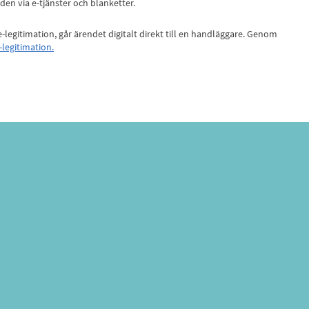
n via e-tjänster och blanketter.
-legitimation, går ärendet digitalt direkt till en handläggare. Genom
-legitimation.