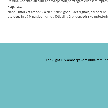
På Mina sidor kan du som är privatperson, företagare eller som repr
E-tjänster
När du utför ett ärende via en e-tjänst, gör du det digitalt, när som h
att logga in på Mina sidor kan du följa dina ärenden, göra kompletter
Copyright © Skaraborgs kommunalförbu