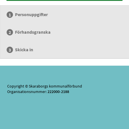
Personuppgifter
Förhandsgranska
Skicka in
Copyright © Skaraborgs kommunalförbund
Organisationsnummer:
222000-2188